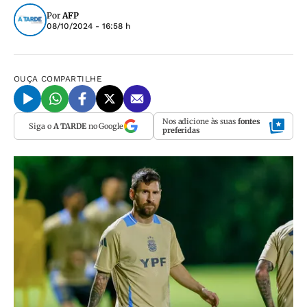
Por
AFP
08/10/2024 - 16:58 h
OUÇA
COMPARTILHE
Nos adicione às suas
fontes
Siga o
A TARDE
no Google
preferidas