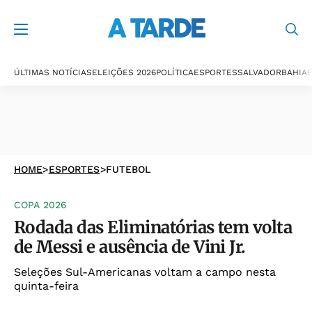
ÚLTIMAS NOTÍCIAS
ELEIÇÕES 2026
POLÍTICA
ESPORTES
SALVADOR
BAHIA
P
HOME
>
ESPORTES
>
FUTEBOL
COPA 2026
Rodada das Eliminatórias tem volta
de Messi e ausência de Vini Jr.
Seleções Sul-Americanas voltam a campo nesta
quinta-feira