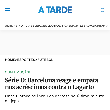
ÚLTIMAS NOTÍCIAS
ELEIÇÕES 2026
POLÍTICA
ESPORTES
SALVADOR
BAHIA
P
HOME
>
ESPORTES
>
FUTEBOL
COM EMOÇÃO!
Série D: Barcelona reage e empata
nos acréscimos contra o Lagarto
Onça Pintada se livrou da derrota no último minuto
de jogo