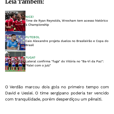
Leia Também:
NICE!
Time de Ryan Reynolds, Wrexham tem acesso histórico
à Championship
FUTEBOL
Caio Alexandre projeta duelos no Brasileirão e Copa do
Brasil
FUGA?
Lateral confirma "fuga" do Vitória no "Ba-Vi da Paz":
"Falei com o juiz"
O Verdão marcou dois gols no primeiro tempo com
David e Ueslei. O time sergipano poderia ter vencido
com tranquilidade, porém desperdiçou um pênalti.