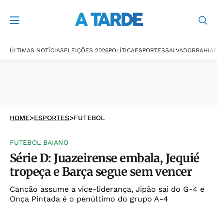
ÚLTIMAS NOTÍCIAS
ELEIÇÕES 2026
POLÍTICA
ESPORTES
SALVADOR
BAHIA
P
HOME
>
ESPORTES
>
FUTEBOL
FUTEBOL BAIANO
Série D: Juazeirense embala, Jequié
tropeça e Barça segue sem vencer
Cancão assume a vice-liderança, Jipão sai do G-4 e
Onça Pintada é o penúltimo do grupo A-4