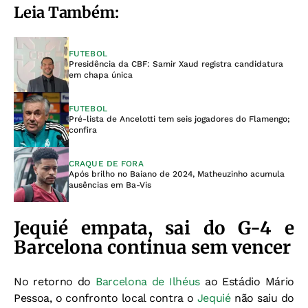
Leia Também:
FUTEBOL
Presidência da CBF: Samir Xaud registra candidatura
em chapa única
FUTEBOL
Pré-lista de Ancelotti tem seis jogadores do Flamengo;
confira
CRAQUE DE FORA
Após brilho no Baiano de 2024, Matheuzinho acumula
ausências em Ba-Vis
Jequié empata, sai do G-4 e
Barcelona continua sem vencer
No retorno do
Barcelona de Ilhéus
ao Estádio Mário
Pessoa, o confronto local contra o
Jequié
não saiu do