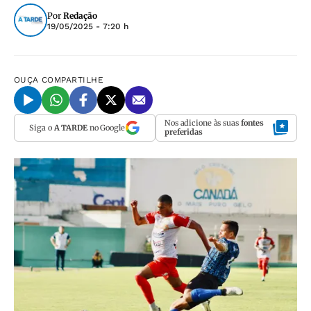
Por
Redação
19/05/2025 - 7:20 h
OUÇA
COMPARTILHE
Nos adicione às suas
fontes
Siga o
A TARDE
no Google
preferidas