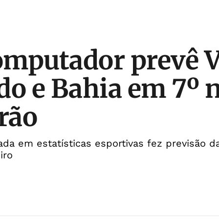
mputador prevê V
do e Bahia em 7º 
irão
da em estatísticas esportivas fez previsão da
iro