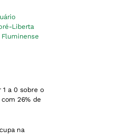
uário
pré-Liberta
o Fluminense
 1 a 0 sobre o
, com 26% de
ocupa na