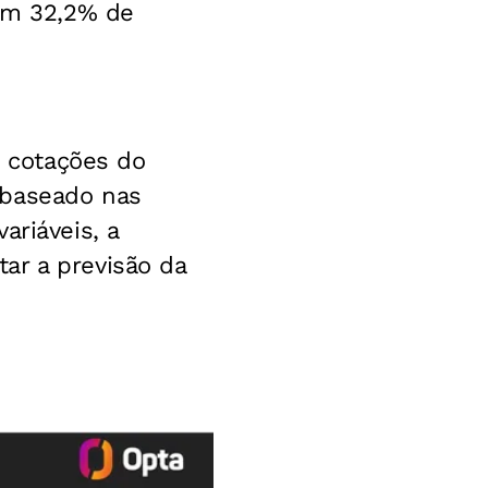
com 32,2% de
s cotações do
 baseado nas
ariáveis, a
ar a previsão da