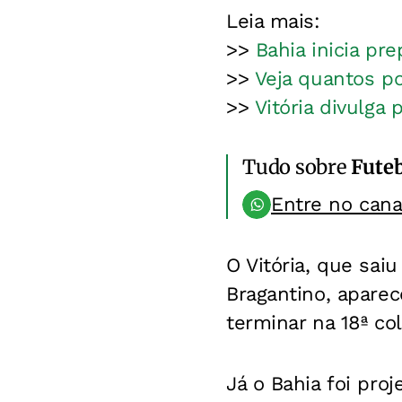
Leia mais:
>>
Bahia inicia pr
>>
Veja quantos po
>>
Vitória divulga
Tudo sobre
Fute
Entre no can
O Vitória, que sai
Bragantino, apare
terminar na 18ª co
Já o Bahia foi pr