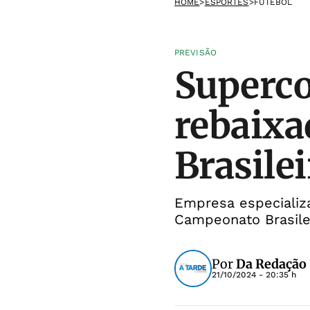
HOME
>
ESPORTES
>
FUTEBOL
PREVISÃO
Superco
rebaixa
Brasile
Empresa especializa
Campeonato Brasile
Por
Da Redação
21/10/2024 - 20:35 h