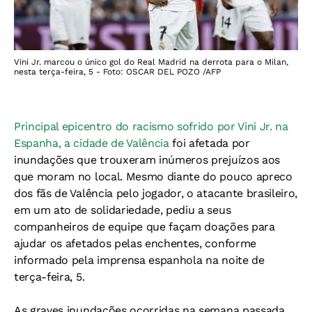
Vini Jr. marcou o único gol do Real Madrid na derrota para o Milan,
nesta terça-feira, 5 - Foto: OSCAR DEL POZO /AFP
Principal epicentro do racismo sofrido por Vini Jr. na
Espanha, a cidade de Valência
foi afetada por
inundações que trouxeram inúmeros prejuízos aos
que moram no local. Mesmo diante do pouco apreco
dos fãs de Valência pelo jogador, o atacante brasileiro,
em um ato de solidariedade, pediu a seus
companheiros de equipe que façam doações para
ajudar os afetados pelas enchentes, conforme
informado pela imprensa espanhola na noite de
terça-feira, 5.
As graves inundações ocorridas na semana passada