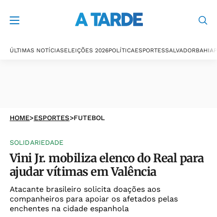
ÚLTIMAS NOTÍCIAS
ELEIÇÕES 2026
POLÍTICA
ESPORTES
SALVADOR
BAHIA
P
HOME
>
ESPORTES
>
FUTEBOL
SOLIDARIEDADE
Vini Jr. mobiliza elenco do Real para
ajudar vítimas em Valência
Atacante brasileiro solicita doações aos
companheiros para apoiar os afetados pelas
enchentes na cidade espanhola