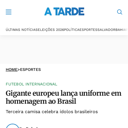
ÚLTIMAS NOTÍCIAS
ELEIÇÕES 2026
POLÍTICA
ESPORTES
SALVADOR
BAHIA
P
HOME
>
ESPORTES
FUTEBOL INTERNACIONAL
Gigante europeu lança uniforme em
homenagem ao Brasil
Terceira camisa celebra ídolos brasileiros