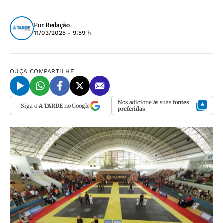
Por
Redação
11/03/2025 - 9:59 h
OUÇA
COMPARTILHE
Nos adicione às suas
fontes
Siga o
A TARDE
no Google
preferidas