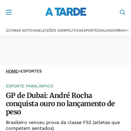
ÚLTIMAS NOTÍCIAS
ELEIÇÕES 2026
POLÍTICA
ESPORTES
SALVADOR
BAHIA
P
HOME
>
ESPORTES
ESPORTE PARALÍMPICO
GP de Dubai: André Rocha
conquista ouro no lançamento de
peso
Brasileiro venceu prova da classe F52 (atletas que
competem sentados)