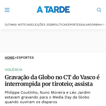
ÚLTIMAS NOTÍCIAS
ELEIÇÕES 2026
POLÍTICA
ESPORTES
SALVADOR
BAHIA
P
HOME
>
ESPORTES
VIOLÊNCIA
Gravação da Globo no CT do Vasco é
interrompida por tiroteio; assista
Philippe Coutinho, Nuno Moreira e Léo Jardim
estavam gravando para o Media Day da Globo
quando ouviram os disparos