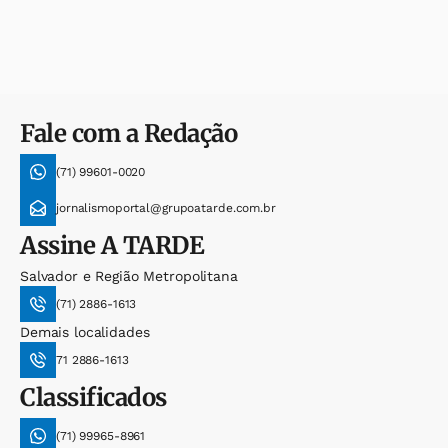
Fale com a Redação
(71) 99601-0020
jornalismoportal@grupoatarde.com.br
Assine
A TARDE
Salvador e Região Metropolitana
(71) 2886-1613
Demais localidades
71 2886-1613
Classificados
(71) 99965-8961