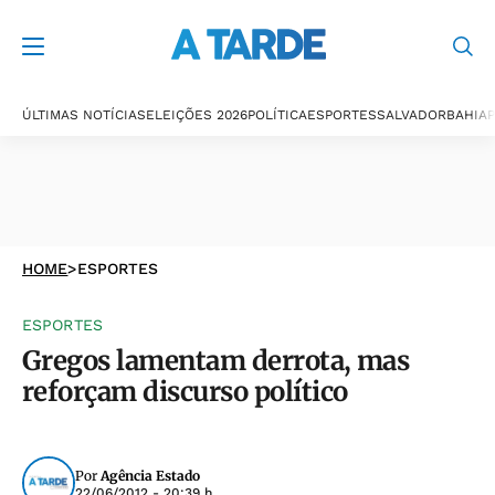
ÚLTIMAS NOTÍCIAS
ELEIÇÕES 2026
POLÍTICA
ESPORTES
SALVADOR
BAHIA
P
HOME
>
ESPORTES
ESPORTES
Gregos lamentam derrota, mas
reforçam discurso político
Por
Agência Estado
22/06/2012 - 20:39 h