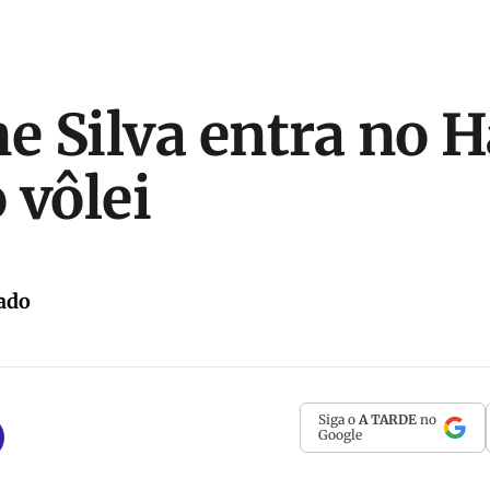
e Silva entra no H
 vôlei
ado
Siga o
A TARDE
no
Google