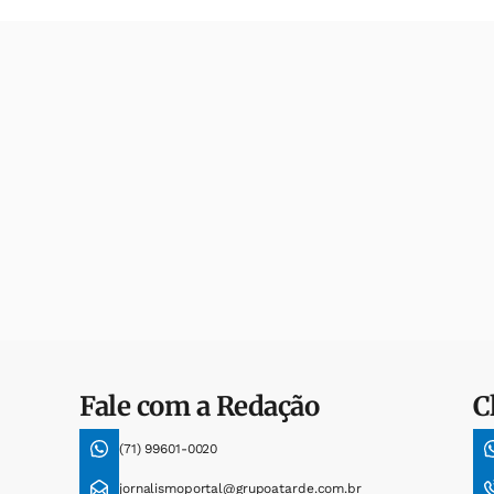
Fale com a Redação
C
(71) 99601-0020
jornalismoportal@grupoatarde.com.br