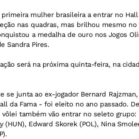
 primeira mulher brasileira a entrar no Hal
leção nas quadras, mas brilhou mesmo no v
nquistou a medalha de ouro nos Jogos Olí
e Sandra Pires.
ção será na próxima quinta-feira, na cida
e se junta ao ex-jogador Bernard Rajzman, 
all da Fama - foi eleito no ano passado. D
o vôlei também vão entrar no seleto grupo:
ay (HUN), Edward Skorek (POL), Nina Smole
P).