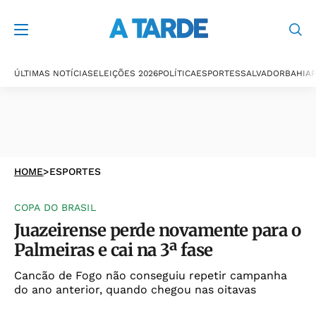
ÚLTIMAS NOTÍCIAS
ELEIÇÕES 2026
POLÍTICA
ESPORTES
SALVADOR
BAHIA
P
HOME
>
ESPORTES
COPA DO BRASIL
Juazeirense perde novamente para o
Palmeiras e cai na 3ª fase
Cancão de Fogo não conseguiu repetir campanha
do ano anterior, quando chegou nas oitavas