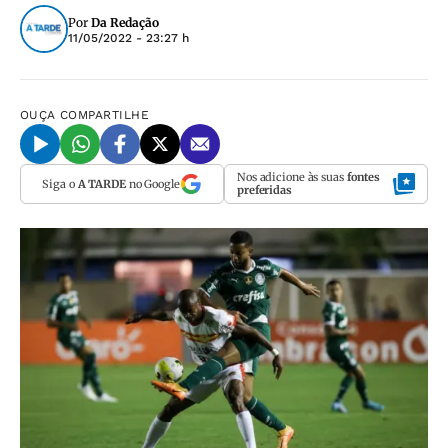
Por
Da Redação
11/05/2022 - 23:27 h
OUÇA
COMPARTILHE
Nos adicione às suas
fontes
Siga o
A TARDE
no Google
preferidas