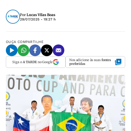
Por
Lucas Vilas Boas
29/07/2025 - 19:27 h
OUÇA
COMPARTILHE
Nos adicione às suas
fontes
Siga o
A TARDE
no Google
preferidas