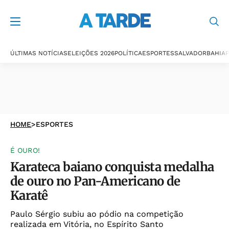
ÚLTIMAS NOTÍCIAS
ELEIÇÕES 2026
POLÍTICA
ESPORTES
SALVADOR
BAHIA
P
HOME
>
ESPORTES
É OURO!
Karateca baiano conquista medalha
de ouro no Pan-Americano de
Karatê
Paulo Sérgio subiu ao pódio na competição
realizada em Vitória, no Espírito Santo