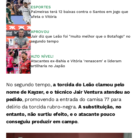
ESPORTES
Palmeiras terá 12 baixas contra o Santos em jogo que
afeta o Vitória
APROVOU
Jair diz que Leão foi "muito melhor que o Botafogo" no
segundo tempo
ALTO NÍVEL!
Atacantes ex-Bahia e Vitória 'renascem' e lideram
artilharia no Japão
No segundo tempo,
a torcida do Leão clamou pelo
nome de Kayzer, e o técnico Jair Ventura atendeu ao
pedido
, promovendo a entrada do camisa 77 para
delírio da torcida rubro-negra.
A substituição, no
entanto, não surtiu efeito, e o atacante pouco
conseguiu produzir em campo
.