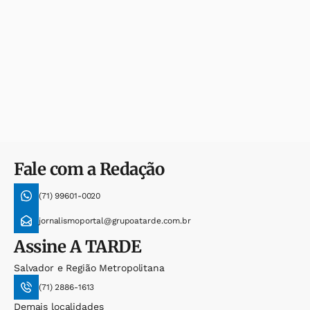
Fale com a Redação
(71) 99601-0020
jornalismoportal@grupoatarde.com.br
Assine
A TARDE
Salvador e Região Metropolitana
(71) 2886-1613
Demais localidades