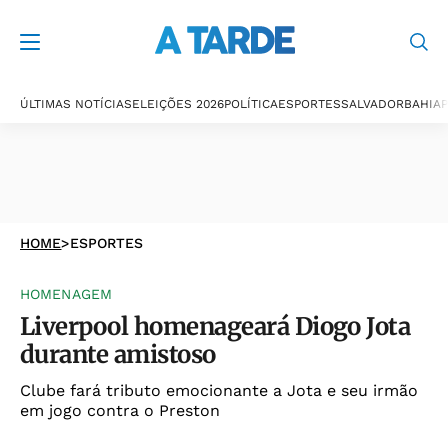
ÚLTIMAS NOTÍCIAS
ELEIÇÕES 2026
POLÍTICA
ESPORTES
SALVADOR
BAHIA
P
HOME
>
ESPORTES
HOMENAGEM
Liverpool homenageará Diogo Jota
durante amistoso
Clube fará tributo emocionante a Jota e seu irmão
em jogo contra o Preston