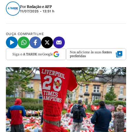
Por
Redação e AFP
11/07/2025 - 13:51 h
OUÇA
COMPARTILHE
Nos adicione às suas
fontes
Siga o
A TARDE
no Google
preferidas