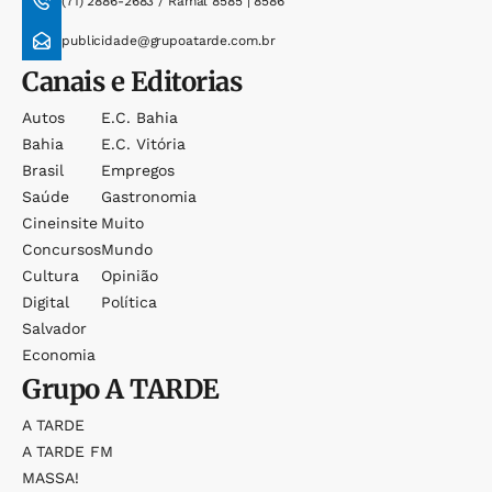
(71) 2886-2683 / Ramal 8585 | 8586
publicidade@grupoatarde.com.br
Canais e Editorias
Autos
E.c. Bahia
Bahia
E.c. Vitória
Brasil
Empregos
Saúde
Gastronomia
Cineinsite
Muito
Concursos
Mundo
Cultura
Opinião
Digital
Política
Salvador
Economia
Grupo
A TARDE
A TARDE
A TARDE FM
MASSA!