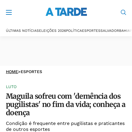
ÚLTIMAS NOTÍCIAS
ELEIÇÕES 2026
POLÍTICA
ESPORTES
SALVADOR
BAHIA
P
HOME
>
ESPORTES
LUTO
Maguila sofreu com 'demência dos
pugilistas' no fim da vida; conheça a
doença
Condição é frequente entre pugilistas e praticantes
de outros esportes