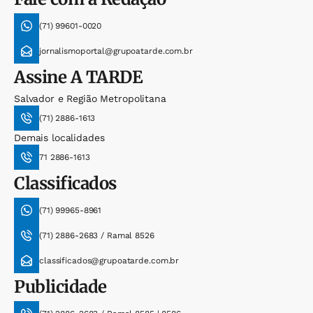
(71) 99601-0020
jornalismoportal@grupoatarde.com.br
Assine
A TARDE
Salvador e Região Metropolitana
(71) 2886-1613
Demais localidades
71 2886-1613
Classificados
(71) 99965-8961
(71) 2886-2683 / Ramal 8526
classificados@grupoatarde.com.br
Publicidade