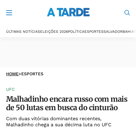
ÚLTIMAS NOTÍCIAS
ELEIÇÕES 2026
POLÍTICA
ESPORTES
SALVADOR
BAHIA
P
HOME
>
ESPORTES
UFC
Malhadinho encara russo com mais
de 50 lutas em busca do cinturão
Com duas vitórias dominantes recentes,
Malhadinho chega a sua décima luta no UFC