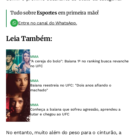
Tudo sobre
Esportes
em primeira mão!
Entre no canal do WhatsApp.
Leia Também:
MMA
"A cereja do bolo": Baiana 1ª no ranking busca revanche
no UFC
MMA
Baiana reestreia no UFC: "Dois anos afiando o
machado"
MMA
Conheça a baiana que sofreu agressão, aprendeu a
lutar e chegou ao UFC
No entanto, muito além do peso para o cinturão, a