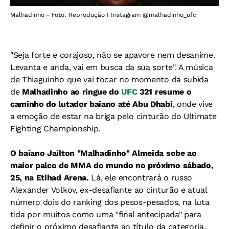
Malhadinho - Foto: Reprodução I Instagram @malhadinho_ufc
"Seja forte e corajoso, n
ão se apavore nem desanime.
Levanta e anda, v
ai em busca da sua sorte". A música
de Thiaguinho que vai tocar no momento da subida
de
Malhadinho ao ringue do
UFC
321 resume o
caminho do lutador baiano até Abu Dhabi
, onde vive
a emoção de estar na briga pelo cinturão do Ultimate
Fighting Championship.
O baiano Jailton "Malhadinho" Almeida sobe ao
maior palco de MMA do mundo no próximo sábado,
25, na Etihad Arena.
Lá, ele encontrará o russo
Alexander Volkov, ex-desafiante ao cinturão e atual
número dois do ranking dos pesos-pesados, na luta
tida por muitos como uma "final antecipada" para
definir o próximo desafiante ao título da categoria.