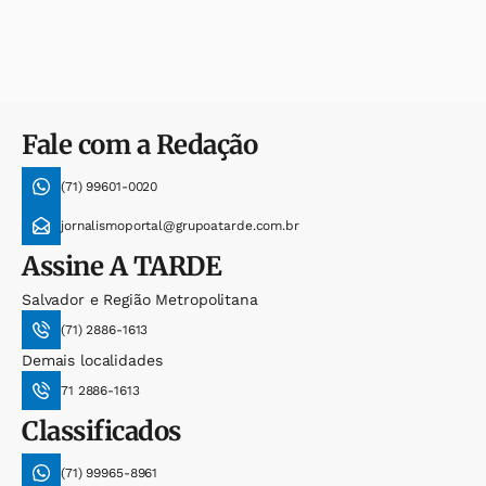
Fale com a Redação
(71) 99601-0020
jornalismoportal@grupoatarde.com.br
Assine
A TARDE
Salvador e Região Metropolitana
(71) 2886-1613
Demais localidades
71 2886-1613
Classificados
(71) 99965-8961