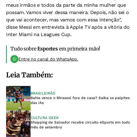
meus irmãos e todos da parte da minha mulher que
possam. Vamos viver dessa maneira. Depois, não sei o
que vai acontecer, mas vamos com essa intenção",
disse Messi em entrevista à Apple TV após a vitória do
Inter Miami na Leagues Cup.
Tudo sobre
Esportes
em primeira mão!
Entre no canal do WhatsApp.
Leia Também:
BRASILEIRÃO
Bahia vence o Mirassol fora de casa? Saiba os palpites
das IAs
CULTURA GEEK
Shopping de Salvador recebe circuito eSports em todo
mês de setembro