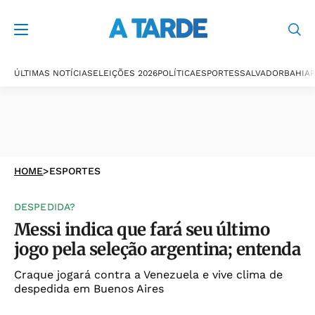
ÚLTIMAS NOTÍCIAS
ELEIÇÕES 2026
POLÍTICA
ESPORTES
SALVADOR
BAHIA
P
HOME
>
ESPORTES
DESPEDIDA?
Messi indica que fará seu último
jogo pela seleção argentina; entenda
Craque jogará contra a Venezuela e vive clima de
despedida em Buenos Aires