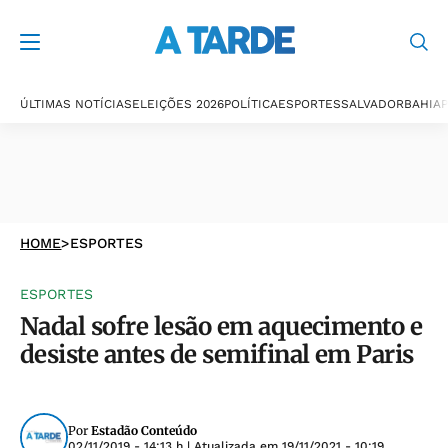
ÚLTIMAS NOTÍCIAS
ELEIÇÕES 2026
POLÍTICA
ESPORTES
SALVADOR
BAHIA
P
HOME
>
ESPORTES
ESPORTES
Nadal sofre lesão em aquecimento e
desiste antes de semifinal em Paris
Por
Estadão Conteúdo
02/11/2019 - 14:13 h
| Atualizada em
19/11/2021 - 10:19