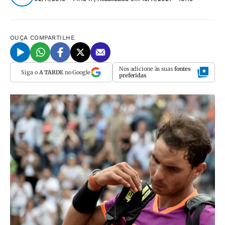
OUÇA
COMPARTILHE
Nos adicione às suas
fontes
Siga o
A TARDE
no Google
preferidas