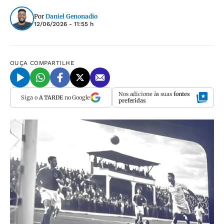
Por
Daniel Genonadio
12/06/2026 - 11:55 h
OUÇA
COMPARTILHE
Nos adicione às suas
fontes
Siga o
A TARDE
no Google
preferidas