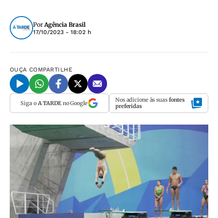
Por
Agência Brasil
17/10/2023 - 18:02 h
OUÇA
COMPARTILHE
Nos adicione às suas
fontes
Siga o
A TARDE
no Google
preferidas