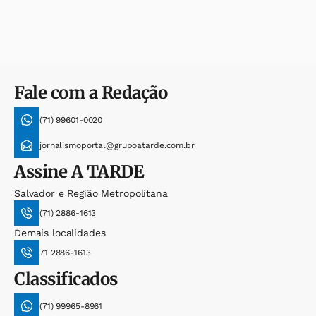
Fale com a Redação
(71) 99601-0020
jornalismoportal@grupoatarde.com.br
Assine
A TARDE
Salvador e Região Metropolitana
(71) 2886-1613
Demais localidades
71 2886-1613
Classificados
(71) 99965-8961