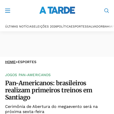
ÚLTIMAS NOTÍCIAS
ELEIÇÕES 2026
POLÍTICA
ESPORTES
SALVADOR
BAHIA
P
HOME
>
ESPORTES
JOGOS PAN-AMERICANOS
Pan-Americanos: brasileiros
realizam primeiros treinos em
Santiago
Cerimônia de Abertura do megaevento será na
próxima sexta-feira