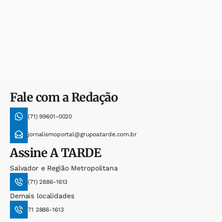
Fale com a Redação
(71) 99601-0020
jornalismoportal@grupoatarde.com.br
Assine
A TARDE
Salvador e Região Metropolitana
(71) 2886-1613
Demais localidades
71 2886-1613