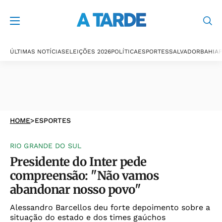
ÚLTIMAS NOTÍCIAS
ELEIÇÕES 2026
POLÍTICA
ESPORTES
SALVADOR
BAHIA
P
HOME
>
ESPORTES
RIO GRANDE DO SUL
Presidente do Inter pede
compreensão: "Não vamos
abandonar nosso povo"
Alessandro Barcellos deu forte depoimento sobre a
situação do estado e dos times gaúchos