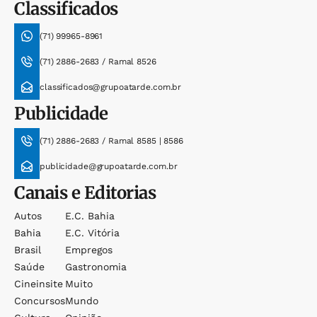
Classificados
(71) 99965-8961
(71) 2886-2683 / Ramal 8526
classificados@grupoatarde.com.br
Publicidade
(71) 2886-2683 / Ramal 8585 | 8586
publicidade@grupoatarde.com.br
Canais e Editorias
Autos
E.c. Bahia
Bahia
E.c. Vitória
Brasil
Empregos
Saúde
Gastronomia
Cineinsite
Muito
Concursos
Mundo