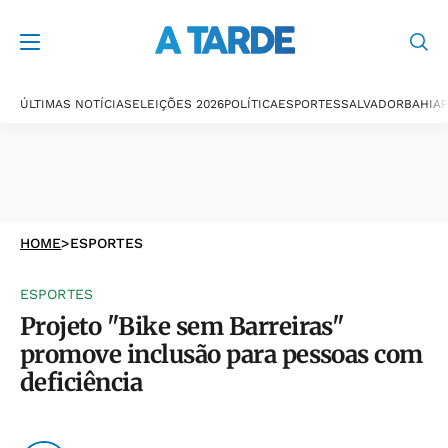
ÚLTIMAS NOTÍCIAS
ELEIÇÕES 2026
POLÍTICA
ESPORTES
SALVADOR
BAHIA
P
HOME
>
ESPORTES
ESPORTES
Projeto "Bike sem Barreiras"
promove inclusão para pessoas com
deficiência