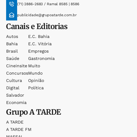
(71) 2886-2683 / Ramal 8585 | 8586
publicidade@grupoatarde.com.br
Canais e Editorias
Autos
E.c. Bahia
Bahia
E.c. Vitória
Brasil
Empregos
Saúde
Gastronomia
Cineinsite
Muito
Concursos
Mundo
Cultura
Opinião
Digital
Política
Salvador
Economia
Grupo
A TARDE
A TARDE
A TARDE FM
MASSA!