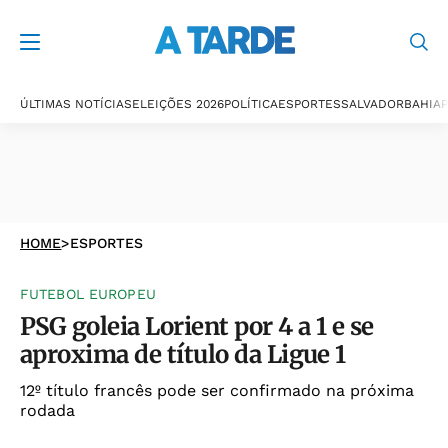
ÚLTIMAS NOTÍCIAS
ELEIÇÕES 2026
POLÍTICA
ESPORTES
SALVADOR
BAHIA
P
HOME
>
ESPORTES
FUTEBOL EUROPEU
PSG goleia Lorient por 4 a 1 e se
aproxima de título da Ligue 1
12º título francês pode ser confirmado na próxima
rodada