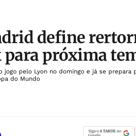
drid define rertor
 para próxima te
mo jogo pelo Lyon no domingo e já se prepara p
Copa do Mundo
Siga o
A TARDE
no
Google