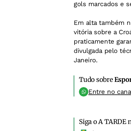
gols marcados e se
Em alta também na
vitória sobre a Cr
praticamente garan
divulgada pelo téc
Janeiro.
Tudo sobre
Espo
Entre no can
Siga o A TARDE 