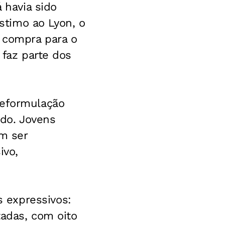
 havia sido
timo ao Lyon, o
e compra para o
 faz parte dos
reformulação
do. Jovens
m ser
ivo,
 expressivos:
tadas, com oito