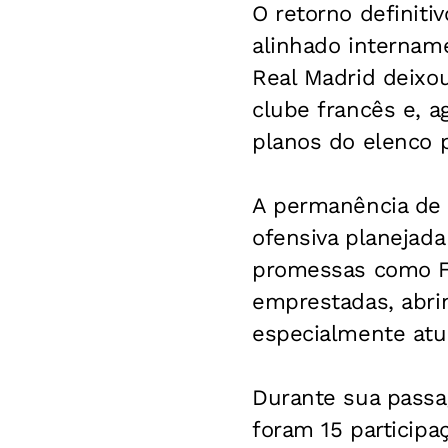
O retorno definiti
alinhado internam
Real Madrid deixou
clube francês e, a
planos do elenco p
A permanência de 
ofensiva planejad
promessas como F
emprestadas, abrin
especialmente atua
Durante sua passa
foram 15 participa