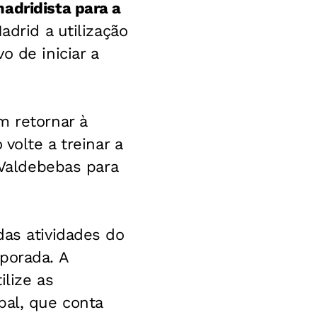
adridista para a
Madrid a utilização
o de iniciar a
m retornar à
volte a treinar a
 Valdebebas para
das atividades do
porada. A
ilize as
pal, que conta