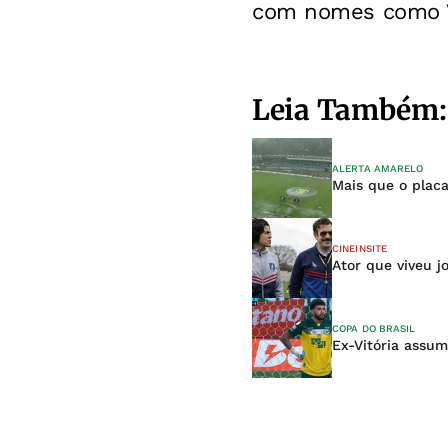
com nomes como Vi
Leia Também:
ALERTA AMARELO
Mais que o plac
CINEINSITE
Ator que viveu j
COPA DO BRASIL
Ex-Vitória assum