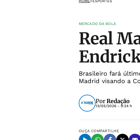
HOME
>
ESPORTES
MERCADO DA BOLA
Real Ma
Endrick
Brasileiro fará últi
Madrid visando a 
Por
Redação
13/05/2026 - 9:24 h
OUÇA
COMPARTILHE