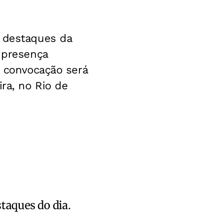
s destaques da
o presença
A convocação será
ira, no Rio de
staques do dia.