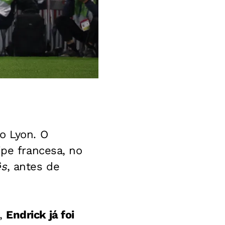
o Lyon. O
ipe francesa, no
ês
, antes de
l,
Endrick já foi