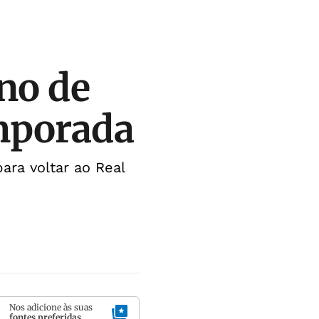
no de
mporada
ara voltar ao Real
Nos adicione às suas
fontes preferidas