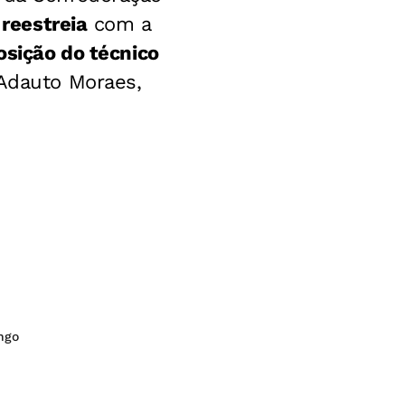
 reestreia
com a
osição do técnico
 Adauto Moraes,
ngo