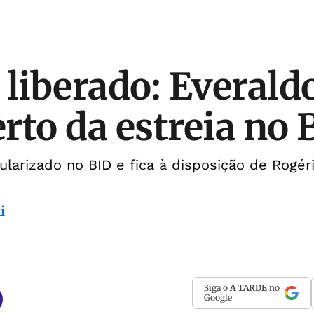
 liberado: Everald
erto da estreia no
gularizado no BID e fica à disposição de Rogér
i
Siga o
A TARDE
no
Google