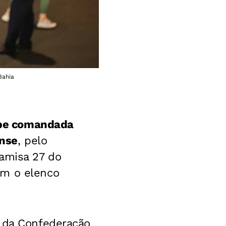
Bahia
uipe comandada
ense
, pelo
amisa 27 do
m o elenco
da Confederação