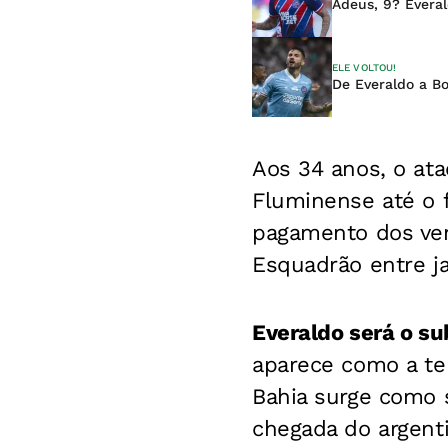
Adeus, 9? Evera
ELE VOLTOU!
De Everaldo a B
Aos 34 anos, o ata
Fluminense até o 
pagamento dos ve
Esquadrão entre ja
Everaldo será o su
aparece como a ter
Bahia surge como s
chegada do argenti