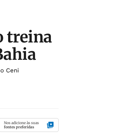
o treina
 Bahia
io Ceni
Nos adicione às suas
fontes preferidas