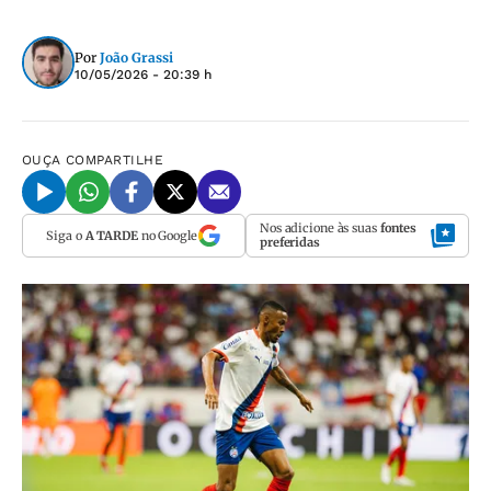
Por
João Grassi
10/05/2026 - 20:39 h
OUÇA
COMPARTILHE
Nos adicione às suas
fontes
Siga o
A TARDE
no Google
preferidas