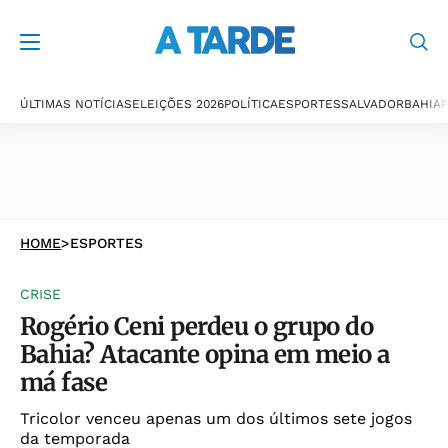
ÚLTIMAS NOTÍCIAS
ELEIÇÕES 2026
POLÍTICA
ESPORTES
SALVADOR
BAHIA
P
HOME
>
ESPORTES
CRISE
Rogério Ceni perdeu o grupo do
Bahia? Atacante opina em meio a
má fase
Tricolor venceu apenas um dos últimos sete jogos
da temporada