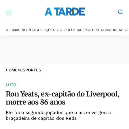
ÚLTIMAS NOTÍCIAS
ELEIÇÕES 2026
POLÍTICA
ESPORTES
SALVADOR
BAHIA
P
HOME
>
ESPORTES
LUTO
Ron Yeats, ex-capitão do Liverpool,
morre aos 86 anos
Ele foi o segundo jogador que mais envergou a
braçadeira de capitão dos Reds