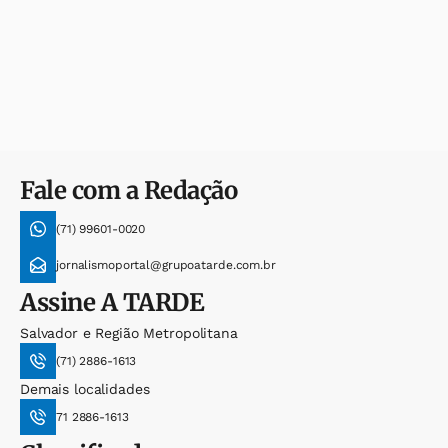
Fale com a Redação
(71) 99601-0020
jornalismoportal@grupoatarde.com.br
Assine
A TARDE
Salvador e Região Metropolitana
(71) 2886-1613
Demais localidades
71 2886-1613