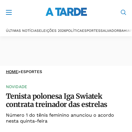
ÚLTIMAS NOTÍCIAS
ELEIÇÕES 2026
POLÍTICA
ESPORTES
SALVADOR
BAHIA
P
HOME
>
ESPORTES
NOVIDADE
Tenista polonesa Iga Swiatek
contrata treinador das estrelas
Número 1 do tênis feminino anunciou o acordo
nesta quinta-feira