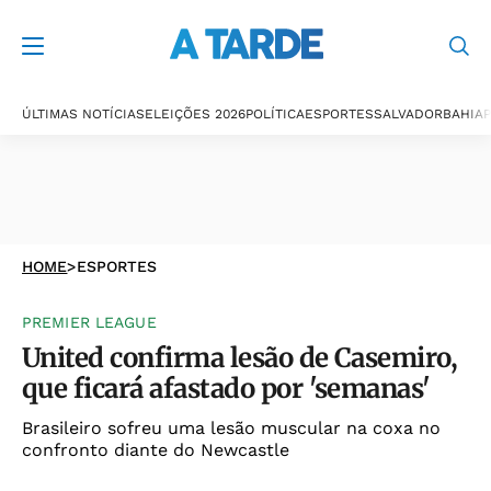
ÚLTIMAS NOTÍCIAS
ELEIÇÕES 2026
POLÍTICA
ESPORTES
SALVADOR
BAHIA
P
HOME
>
ESPORTES
PREMIER LEAGUE
United confirma lesão de Casemiro,
que ficará afastado por 'semanas'
Brasileiro sofreu uma lesão muscular na coxa no
confronto diante do Newcastle