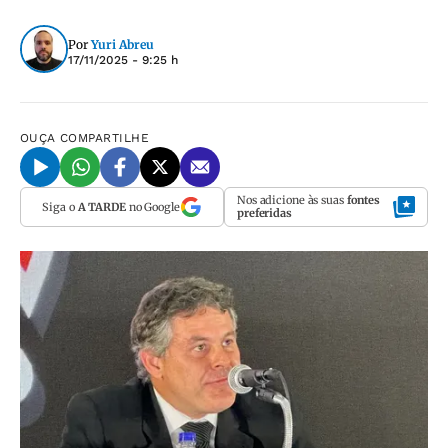
Por
Yuri Abreu
17/11/2025 - 9:25 h
OUÇA
COMPARTILHE
Nos adicione às suas
fontes
Siga o
A TARDE
no Google
preferidas