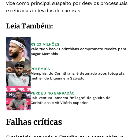
vice como principal suspeito por desvios processuais
e retiradas indevidas de camisas.
Leia Também:
R$ 23 MILHÕES
Vale tudo isso? Corinthians compromete receita para
pagar Memphis
POLÊMICA
Memphis, do Corinthians, é detonado após fotografar
mulher de bíquini em Salvador
PERDEU NO BARRADÃO
Jair Ventura lamenta "milagre" de goleiro do
Corinthians e vê Vitória superior
Falhas críticas