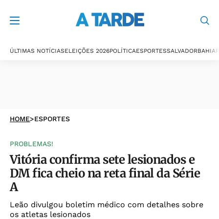
ÚLTIMAS NOTÍCIAS
ELEIÇÕES 2026
POLÍTICA
ESPORTES
SALVADOR
BAHIA
P
HOME
>
ESPORTES
PROBLEMAS!
Vitória confirma sete lesionados e
DM fica cheio na reta final da Série
A
Leão divulgou boletim médico com detalhes sobre
os atletas lesionados