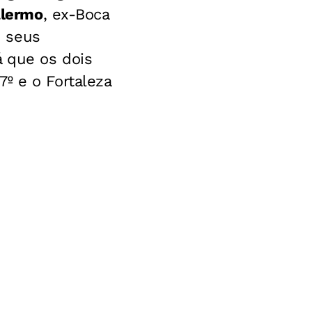
alermo
, ex-Boca
m seus
 que os dois
º e o Fortaleza