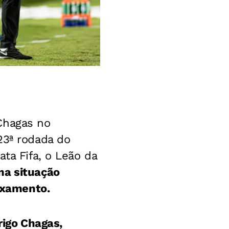
Chagas no
23ª rodada do
ta Fifa, o Leão da
ma situação
aixamento.
rigo Chagas,