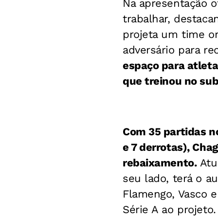
Na apresentação of
trabalhar, destac
projeta um time o
adversário para r
espaço para atleta
que treinou no sub
Com 35 partidas no 
e 7 derrotas), Chag
rebaixamento.
Atu
seu lado, terá o a
Flamengo, Vasco e 
Série A ao projeto.