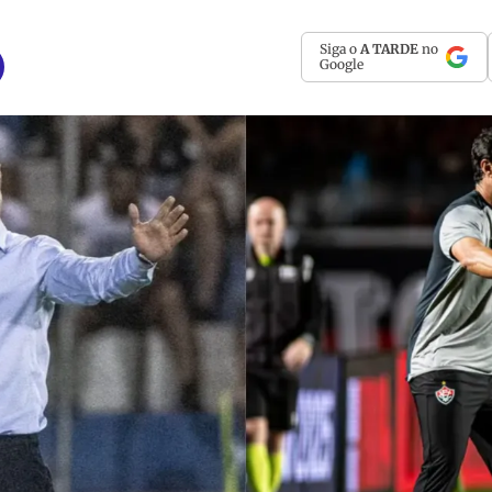
Siga o
A TARDE
no
Google