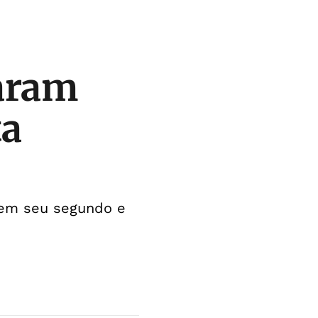
caram
ta
 em seu segundo e