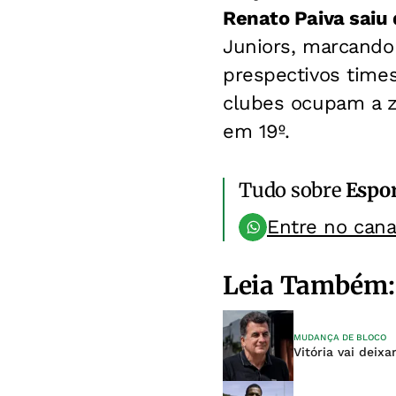
Renato Paiva saiu 
Juniors, marcando
prespectivos time
clubes ocupam a zo
em 19º.
Tudo sobre
Espo
Entre no can
Leia Também:
MUDANÇA DE BLOCO
Vitória vai deix