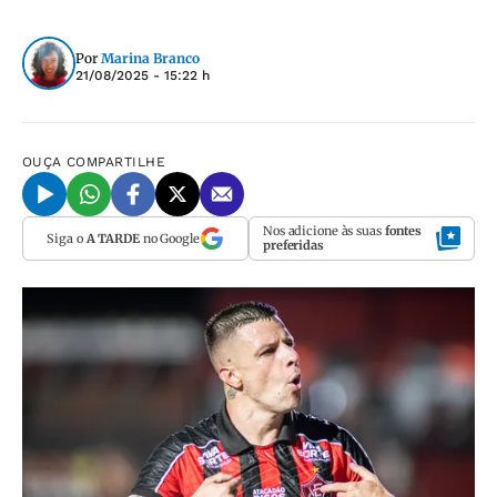
Por
Marina Branco
21/08/2025 - 15:22 h
OUÇA
COMPARTILHE
Nos adicione às suas
fontes
Siga o
A TARDE
no Google
preferidas