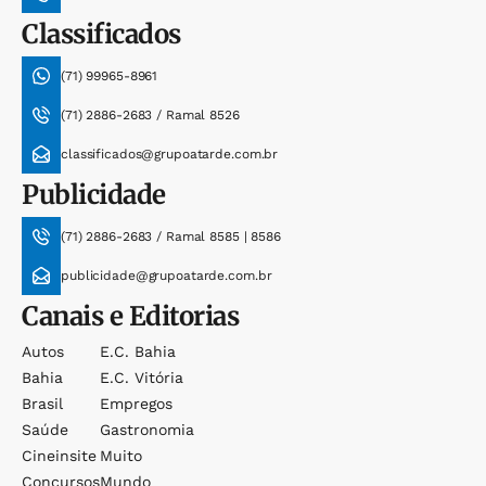
Classificados
(71) 99965-8961
(71) 2886-2683 / Ramal 8526
classificados@grupoatarde.com.br
Publicidade
(71) 2886-2683 / Ramal 8585 | 8586
publicidade@grupoatarde.com.br
Canais e Editorias
Autos
E.c. Bahia
Bahia
E.c. Vitória
Brasil
Empregos
Saúde
Gastronomia
Cineinsite
Muito
Concursos
Mundo