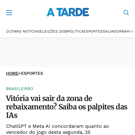
ÚLTIMAS NOTÍCIAS
ELEIÇÕES 2026
POLÍTICA
ESPORTES
SALVADOR
BAHIA
P
HOME
>
ESPORTES
BRASILEIRÃO
Vitória vai sair da zona de
rebaixamento? Saiba os palpites das
IAs
ChatGPT e Meta AI concordaram quanto ao
vencedor do jogo desta segunda, 25