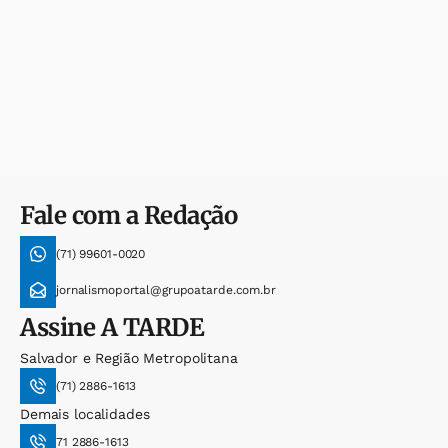
Fale com a Redação
(71) 99601-0020
jornalismoportal@grupoatarde.com.br
Assine
A TARDE
Salvador e Região Metropolitana
(71) 2886-1613
Demais localidades
71 2886-1613