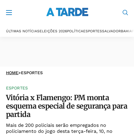
ÚLTIMAS NOTÍCIAS
ELEIÇÕES 2026
POLÍTICA
ESPORTES
SALVADOR
BAHIA
P
HOME
>
ESPORTES
ESPORTES
Vitória x Flamengo: PM monta
esquema especial de segurança para
partida
Mais de 200 policiais serão empregados no
policiamento do jogo desta terça-feira, 10, no