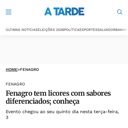
ÚLTIMAS NOTÍCIAS
ELEIÇÕES 2026
POLÍTICA
ESPORTES
SALVADOR
BAHIA
P
HOME
>
FENAGRO
FENAGRO
Fenagro tem licores com sabores
diferenciados; conheça
Evento chegou ao seu quinto dia nesta terça-feira,
3