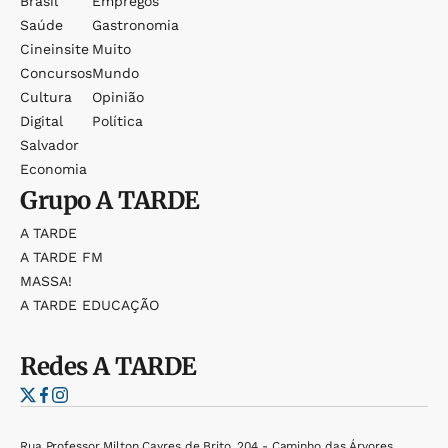
Brasil
Empregos
Saúde
Gastronomia
Cineinsite
Muito
Concursos
Mundo
Cultura
Opinião
Digital
Política
Salvador
Economia
Grupo
A TARDE
A TARDE
A TARDE FM
MASSA!
A TARDE EDUCAÇÃO
Redes
A TARDE
Rua Professor Milton Cayres de Brito, 204 - Caminho das Árvores,