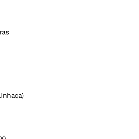
ras
linhaça)
pó