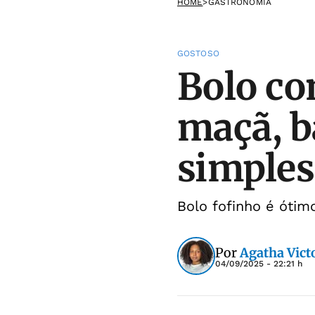
HOME
>
GASTRONOMIA
GOSTOSO
Bolo co
maçã, b
simples
Bolo fofinho é ótimo
Por
Agatha Victo
04/09/2025 - 22:21 h