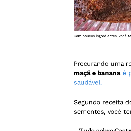
Com poucos ingredientes, você t
Procurando uma rec
maçã e banana
é 
saudável.
Segundo receita do
sementes, você te
Tudo sobre
Gast