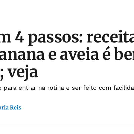
m 4 passos: recei
anana e aveia é b
; veja
 para entrar na rotina e ser feito com facilid
ria Reis