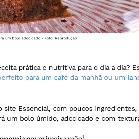
erá um bolo adocicado - Foto: Reprodução
eita prática e nutritiva para o dia a dia? 
perfeito para um café da manhã ou um lan
 site Essencial, com poucos ingredientes, f
rá um bolo úmido, adocicado e com textura
ronomia
em primeira mão!