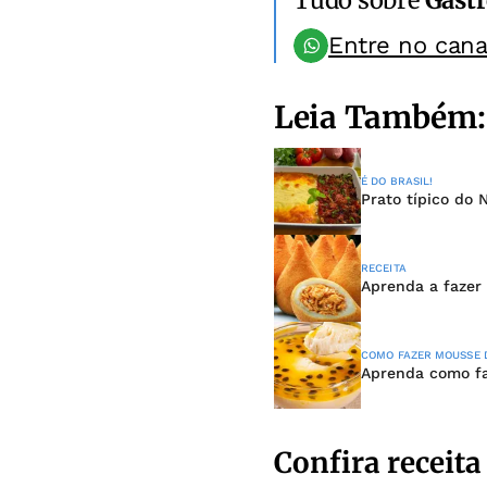
Entre no can
Leia Também:
É DO BRASIL!
Prato típico do
RECEITA
Aprenda a fazer 
COMO FAZER MOUSSE 
Aprenda como fa
Confira receita