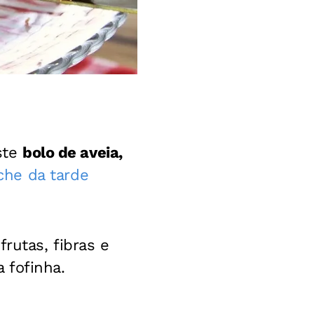
Este
bolo de aveia,
che da tarde
rutas, fibras e
 fofinha.