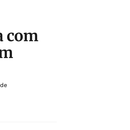
ta com
em
ade