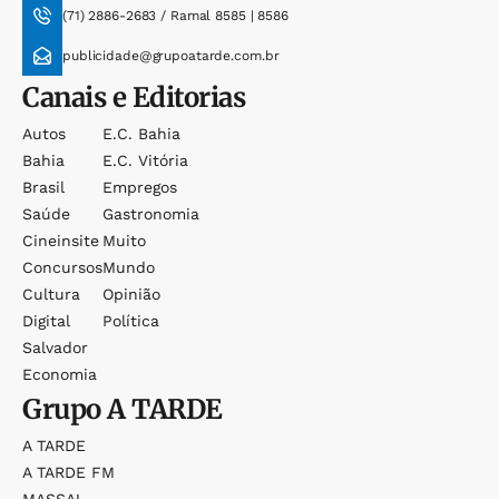
(71) 2886-2683 / Ramal 8585 | 8586
publicidade@grupoatarde.com.br
Canais e Editorias
Autos
E.c. Bahia
Bahia
E.c. Vitória
Brasil
Empregos
Saúde
Gastronomia
Cineinsite
Muito
Concursos
Mundo
Cultura
Opinião
Digital
Política
Salvador
Economia
Grupo
A TARDE
A TARDE
A TARDE FM
MASSA!