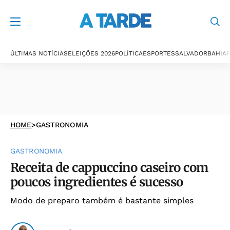
ÚLTIMAS NOTÍCIAS
ELEIÇÕES 2026
POLÍTICA
ESPORTES
SALVADOR
BAHIA
P
HOME
>
GASTRONOMIA
GASTRONOMIA
Receita de cappuccino caseiro com
poucos ingredientes é sucesso
Modo de preparo também é bastante simples