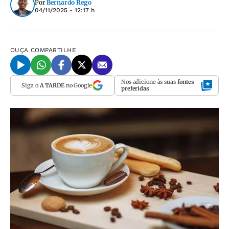
Por
Bernardo Rego
04/11/2025 - 12:17 h
OUÇA
COMPARTILHE
Nos adicione às suas
fontes
Siga o
A TARDE
no Google
preferidas