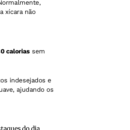
 Normalmente,
a xícara não
0 calorias
sem
tos indesejados e
uave, ajudando os
staques do dia.