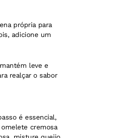
na própria para
ois, adicione um
a mantém leve e
ra realçar o sabor
passo é essencial,
a omelete cremosa
osa, misture queijo