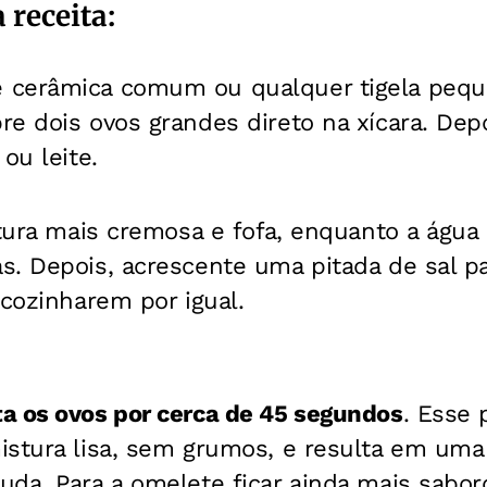
 receita:
cerâmica comum ou qualquer tigela peque
e dois ovos grandes direto na xícara. Dep
ou leite.
xtura mais cremosa e fofa, enquanto a águ
. Depois, acrescente uma pitada de sal pa
 cozinharem por igual.
a os ovos por cerca de 45 segundos
. Esse 
istura lisa, sem grumos, e resulta em um
da. Para a omelete ficar ainda mais sabor