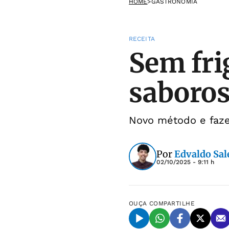
HOME
>
GASTRONOMIA
RECEITA
Sem fri
saboroso
Novo método e fazer
Por
Edvaldo Sal
02/10/2025 - 9:11 h
OUÇA
COMPARTILHE