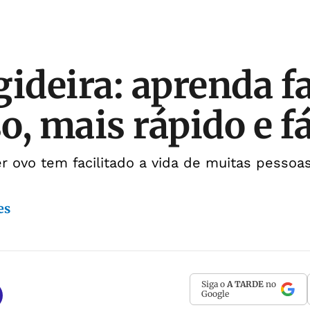
gideira: aprenda f
, mais rápido e fá
 ovo tem facilitado a vida de muitas pessoa
es
Siga o
A TARDE
no
Google