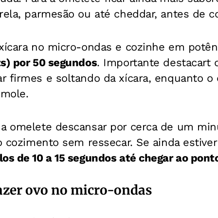
rela, parmesão ou até cheddar, antes de co
 xícara no micro-ondas e cozinhe em potên
ts) por 50 segundos
. Importante destacart q
r firmes e soltando da xícara, enquanto o
 mole.
 a omelete descansar por cerca de um minu
 o cozimento sem ressecar. Se ainda estive
os de 10 a 15 segundos até chegar ao ponto
azer ovo no micro-ondas