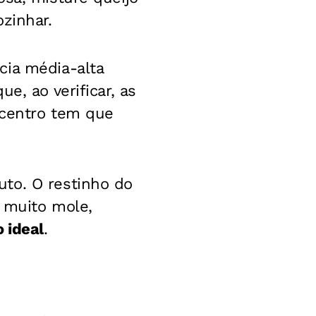
zinhar.
cia média-alta
ue, ao verificar, as
 centro tem que
to. O restinho do
r muito mole,
 ideal
.