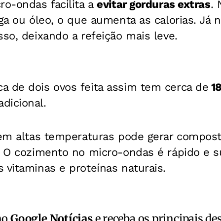
ro-ondas facilita a
evitar gorduras extras
.
iga ou óleo, o que aumenta as calorias. Já n
sso, deixando a refeição mais leve.
a de dois ovos feita assim tem cerca de
18
dicional.
r em altas temperaturas pode gerar compos
s. O cozimento no micro-ondas é rápido e s
 vitaminas e proteínas naturais.
no
Google Notícias
e receba os principais de