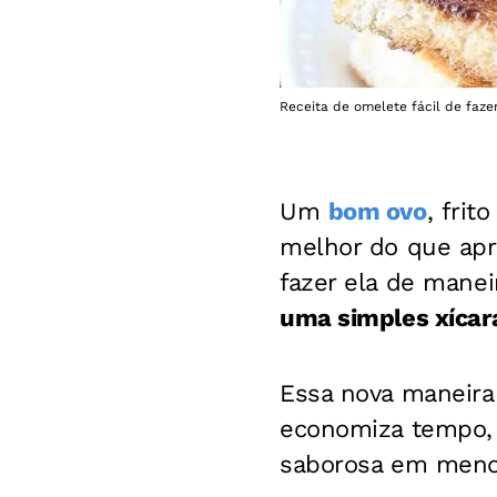
Receita de omelete fácil de faze
Um
bom ovo
, fri
melhor do que apre
fazer ela de maneir
uma simples xícar
Essa nova maneira 
economiza tempo, 
saborosa em meno