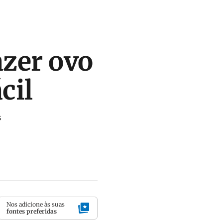
azer ovo
cil
s
Nos adicione às suas
fontes preferidas