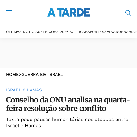
ÚLTIMAS NOTÍCIAS
ELEIÇÕES 2026
POLÍTICA
ESPORTES
SALVADOR
BAHIA
P
HOME
>
GUERRA EM ISRAEL
ISRAEL X HAMAS
Conselho da ONU analisa na quarta-
feira resolução sobre conflito
Texto pede pausas humanitárias nos ataques entre
Israel e Hamas