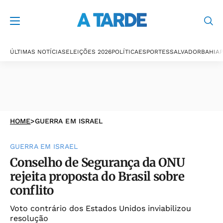
ÚLTIMAS NOTÍCIAS
ELEIÇÕES 2026
POLÍTICA
ESPORTES
SALVADOR
BAHIA
P
HOME
>
GUERRA EM ISRAEL
GUERRA EM ISRAEL
Conselho de Segurança da ONU
rejeita proposta do Brasil sobre
conflito
Voto contrário dos Estados Unidos inviabilizou
resolução