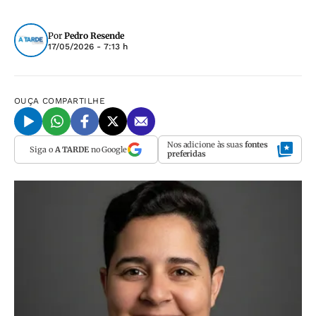
Por
Pedro Resende
17/05/2026 - 7:13 h
OUÇA
COMPARTILHE
Nos adicione às suas
fontes
Siga o
A TARDE
no Google
preferidas