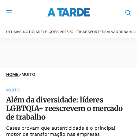
ÚLTIMAS NOTÍCIAS
ELEIÇÕES 2026
POLÍTICA
ESPORTES
SALVADOR
BAHIA
P
HOME
>
MUITO
MUITO
Além da diversidade: líderes
LGBTQIA+ reescrevem o mercado
de trabalho
Cases provam que autenticidade é o principal
motor de transformação nas empresas