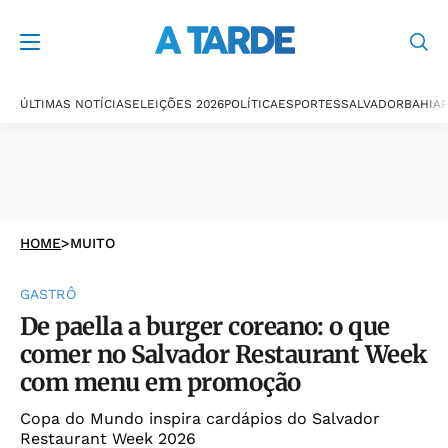
ÚLTIMAS NOTÍCIAS
ELEIÇÕES 2026
POLÍTICA
ESPORTES
SALVADOR
BAHIA
P
HOME
>
MUITO
GASTRÔ
De paella a burger coreano: o que
comer no Salvador Restaurant Week
com menu em promoção
Copa do Mundo inspira cardápios do Salvador
Restaurant Week 2026