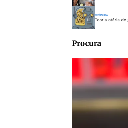
CRÔNICA
Teoria otária de
Procura