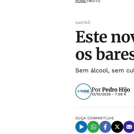
HOME
>
MUITO
GASTRÔ
Este no
os bare
Sem álcool, sem cu
Por
Pedro Hijo
12/10/2025 - 7:06 h
OUÇA
COMPARTILHE