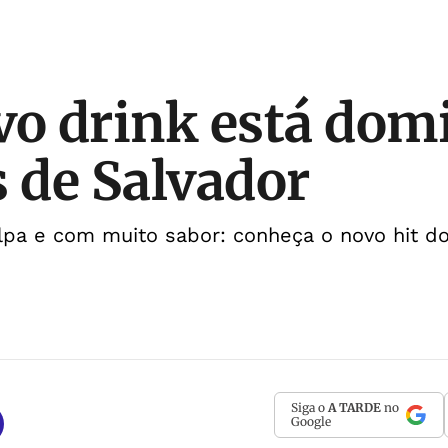
vo drink está do
s de Salvador
lpa e com muito sabor: conheça o novo hit d
Siga o
A TARDE
no
Google