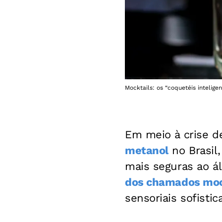
Mocktails: os “coquetéis intelig
Em meio à crise d
metanol
no Brasil
mais seguras ao á
dos chamados mock
sensoriais sofisti