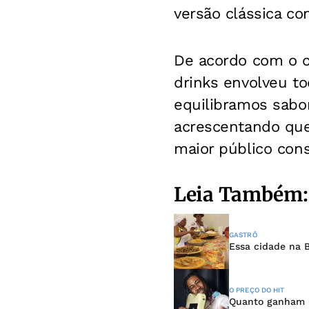
versão clássica c
De acordo com o ch
drinks envolveu t
equilibramos sabor
acrescentando que
maior público con
Leia Também:
GASTRÔ
Essa cidade na B
O PREÇO DO HIT
Quanto ganham (