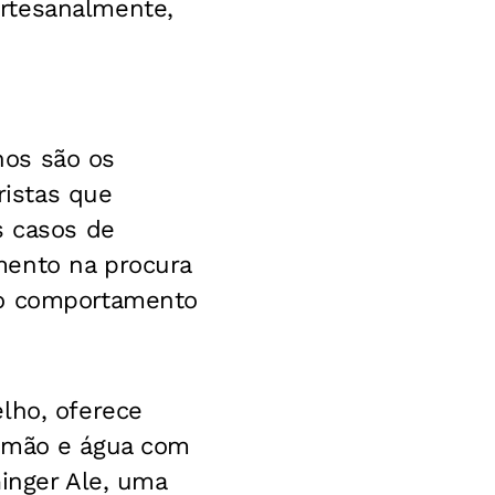
rtesanalmente,
nos são os
istas que
s casos de
mento na procura
no comportamento
lho, oferece
limão e água com
Ginger Ale, uma