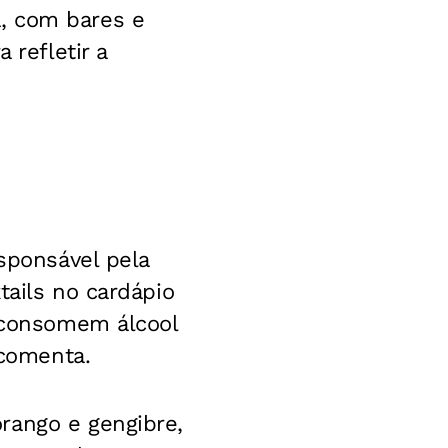
, com bares e
 refletir a
esponsável pela
tails no cardápio
o consomem álcool
 comenta.
rango e gengibre,