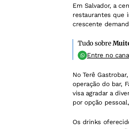
Em Salvador, a ce
restaurantes que in
crescente demanda
Tudo sobre
Muit
Entre no can
No Terê Gastrobar,
operação do bar, F
visa agradar a div
por opção pessoal,
Os drinks ofereci