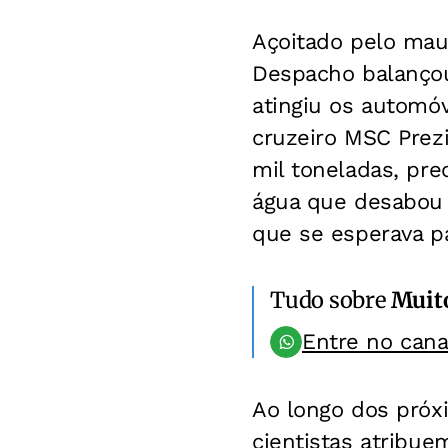
Açoitado pelo mau
Despacho balançou
atingiu os automóv
cruzeiro MSC Prez
mil toneladas, pre
água que desabou d
que se esperava p
Tudo sobre
Muit
Entre no can
Ao longo dos próx
cientistas atribu