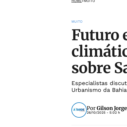
HOME
>
MUITO
MUITO
Futuro e
climáti
sobre S
Especialistas discu
Urbanismo da Bahia
Por
Gilson Jorge
26/10/2025 - 5:02 h