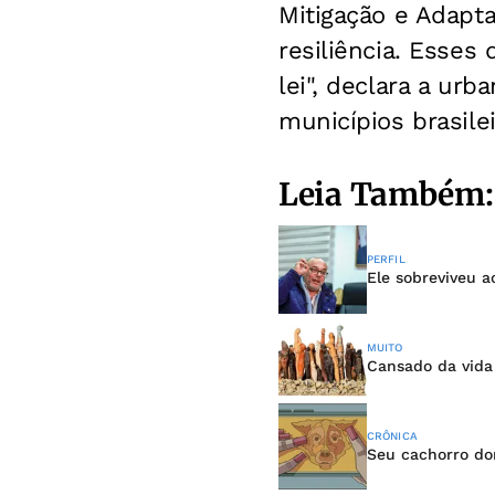
Mitigação e Adapt
resiliência. Esses
lei", declara a urb
municípios brasilei
Leia Também:
PERFIL
Ele sobreviveu a
MUITO
Cansado da vida 
CRÔNICA
Seu cachorro do