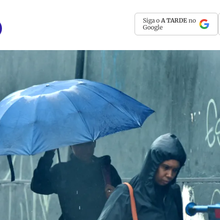
Siga o
A TARDE
no
Google