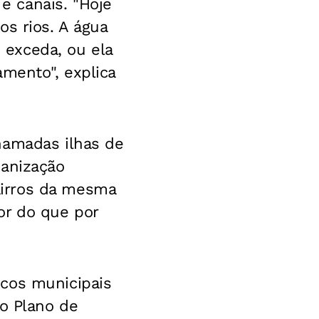
 canais. "Hoje
os rios. A água
exceda, ou ela
amento", explica
hamadas ilhas de
banização
airros da mesma
or do que por
icos municipais
 o Plano de