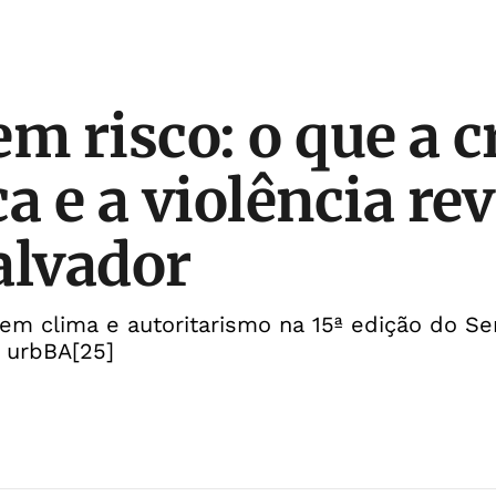
m risco: o que a c
ca e a violência re
alvador
tem clima e autoritarismo na 15ª edição do S
 urbBA[25]