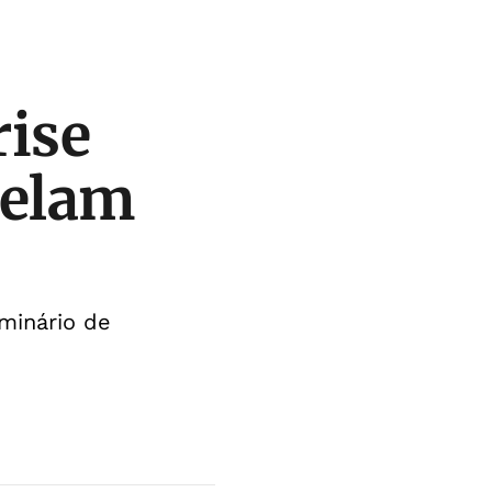
rise
velam
eminário de