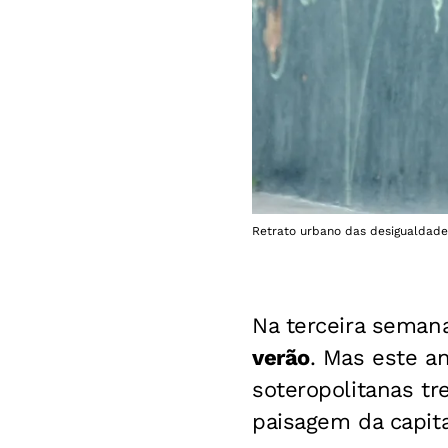
Retrato urbano das desigualdades
Na terceira semana
verão
. Mas este a
soteropolitanas t
paisagem da capita