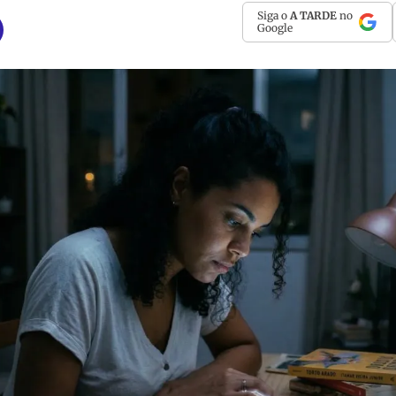
Siga o
A TARDE
no
Google