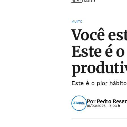
HOME
>
MUITO
MUITO
Você es
Este é o
produti
Este é o pior hábit
Por
Pedro Rese
15/03/2026 - 5:03 h