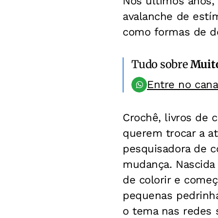
Nos últimos anos,
avalanche de estím
como formas de de
Tudo sobre
Muit
Entre no can
Crochê, livros de
querem trocar a at
pesquisadora de c
mudança. Nascida e
de colorir e começ
pequenas pedrinha
o tema nas redes 