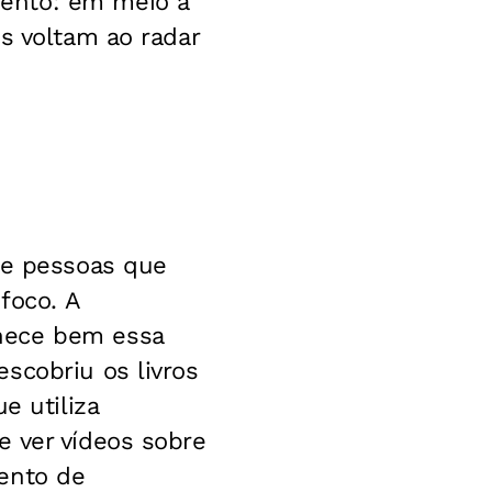
ento: em meio à
s voltam ao radar
re pessoas que
foco. A
hece bem essa
scobriu os livros
e utiliza
e ver vídeos sobre
ento de