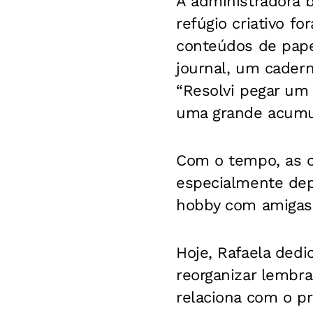
A administradora 
refúgio criativo f
conteúdos de papel
journal, um cader
“Resolvi pegar um l
uma grande acumula
Com o tempo, as c
especialmente dep
hobby com amigas
Hoje, Rafaela dedi
reorganizar lembr
relaciona com o p