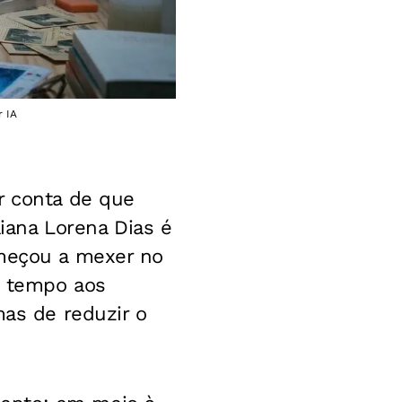
r IA
r conta de que
aiana Lorena Dias é
omeçou a mexer no
o tempo aos
mas de reduzir o