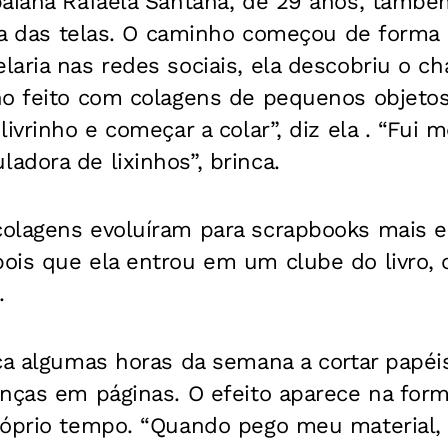
baiana Rafaela Santana, de 29 anos, tamb
ora das telas. O caminho começou de forma 
aria nas redes sociais, ela descobriu o c
no feito com colagens de pequenos objetos
ivrinho e começar a colar”, diz ela . “Fui 
dora de lixinhos”, brinca.
olagens evoluíram para scrapbooks mais e
ois que ela entrou em um clube do livro, 
.
ca algumas horas da semana a cortar papéi
anças em páginas. O efeito aparece na for
róprio tempo. “Quando pego meu material