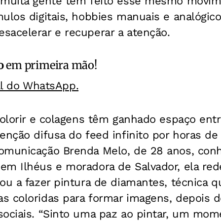
 muita gente tem feito esse mesmo movim
ulos digitais, hobbies manuais e analógico
sacelerar e recuperar a atenção.
o
em primeira mão!
al do WhatsApp.
 colorir e colagens têm ganhado espaço ent
enção difusa do feed infinito por horas de 
omunicação Brenda Melo, de 28 anos, con
m Ilhéus e moradora de Salvador, ela rede
ou a fazer pintura de diamantes, técnica qu
s coloridas para formar imagens, depois d
sociais. “Sinto uma paz ao pintar, um mom