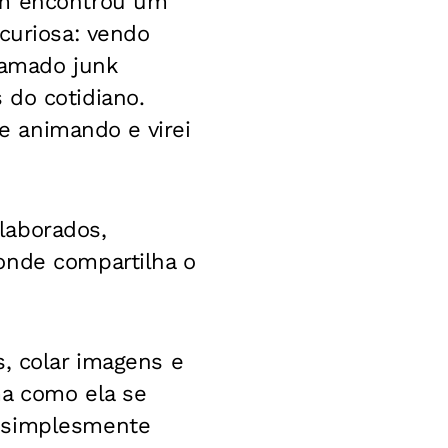
ém encontrou um
curiosa: vendo
hamado junk
 do cotidiano.
me animando e virei
laborados,
onde compartilha o
s, colar imagens e
ma como ela se
, simplesmente