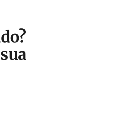
ado?
 sua