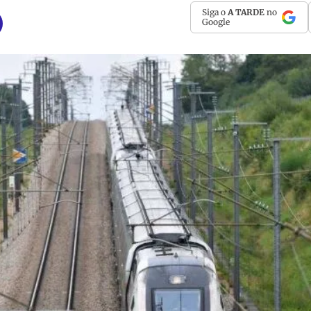
Siga o
A TARDE
no
Google