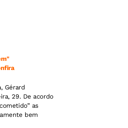
gem"
nfira
a, Gérard
ira, 29. De acordo
 cometido” as
emamente bem