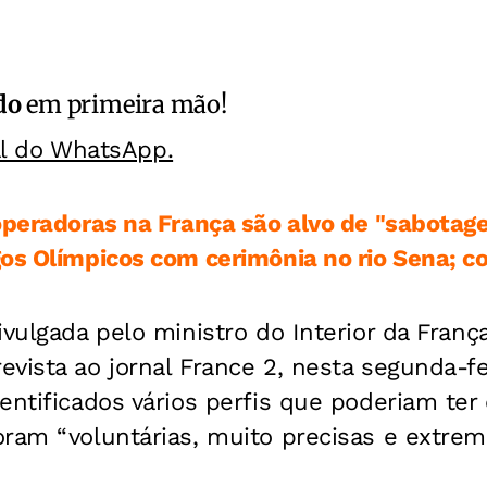
do
em primeira mão!
al do WhatsApp.
 operadoras na França são alvo de "sabota
gos Olímpicos com cerimônia no rio Sena; co
ivulgada pelo ministro do Interior da Franç
vista ao jornal France 2, nesta segunda-fe
entificados vários perfis que poderiam ter
oram “voluntárias, muito precisas e extr