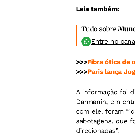
Leia também:
Tudo sobre
Mun
Entre no can
>>>
Fibra ótica de
>>>
Paris lança Jo
A informação foi d
Darmanin, em entre
com ele, foram “id
sabotagens, que f
direcionadas”.