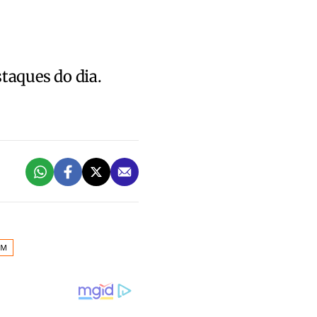
staques do dia.
EM