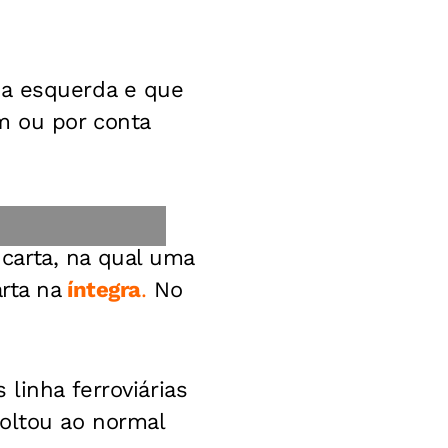
da esquerda e que
m ou por conta
carta, na qual uma
rta na
íntegra
.
No
linha ferroviárias
voltou ao normal