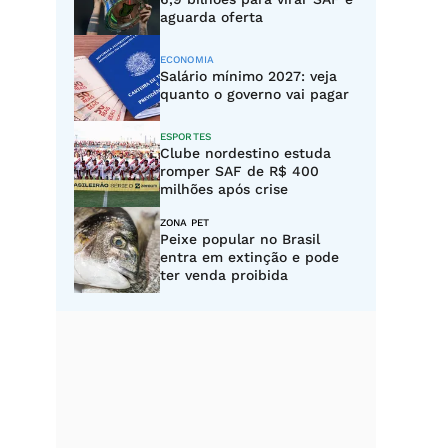
aguarda oferta
ECONOMIA
Salário mínimo 2027: veja
quanto o governo vai pagar
ESPORTES
Clube nordestino estuda
romper SAF de R$ 400
milhões após crise
ZONA PET
Peixe popular no Brasil
entra em extinção e pode
ter venda proibida