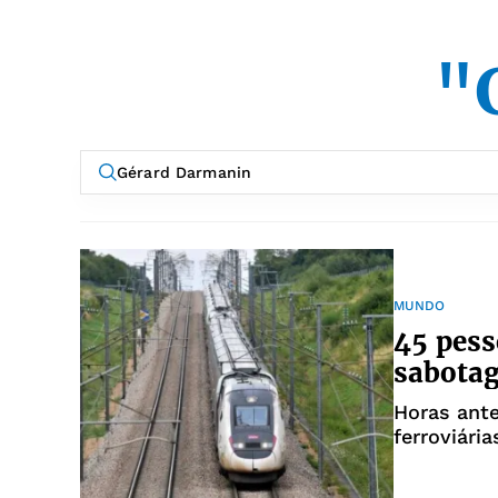
"
MUNDO
45 pess
sabota
Horas ante
ferroviári