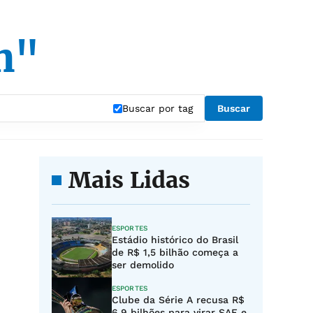
n"
Buscar por tag
Buscar
Mais Lidas
ESPORTES
Estádio histórico do Brasil
de R$ 1,5 bilhão começa a
ser demolido
ESPORTES
Clube da Série A recusa R$
6,9 bilhões para virar SAF e