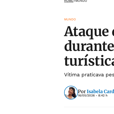
HOME
>
MUNDO
MUNDO
Ataque 
durante
turístic
Vítima praticava p
Por
Isabela Car
16/05/2026 - 8:42 h