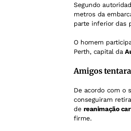
Segundo autoridade
metros da embarca
parte inferior das 
O homem participa
Perth, capital da
A
Amigos tentar
De acordo com o sa
conseguiram retir
de
reanimação ca
firme.