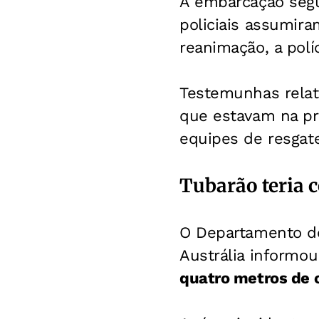
A embarcação segu
policiais assumir
reanimação, a pol
Testemunhas relat
que estavam na pr
equipes de resgat
Tubarão teria 
O Departamento de
Austrália informo
quatro metros de