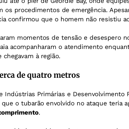
iu até o píer de Geordie Bay, onde equipe
am os procedimentos de emergência.
Apesar
ícia confirmou que o homem não resistiu a
aram momentos de tensão e desespero no 
aia acompanharam o atendimento enquant
e chegavam à região.
cerca de quatro metros
 Indústrias Primárias e Desenvolvimento 
u que o tubarão envolvido no ataque teria
 comprimento
.