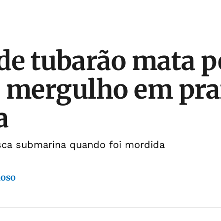
de tubarão mata p
 mergulho em pra
a
esca submarina quando foi mordida
doso