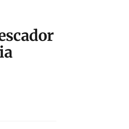
escador
ia