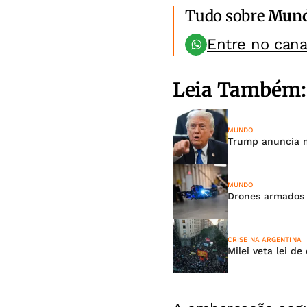
Tudo sobre
Mun
Entre no can
Leia Também:
MUNDO
Trump anuncia m
MUNDO
Drones armados 
CRISE NA ARGENTINA
Milei veta lei d