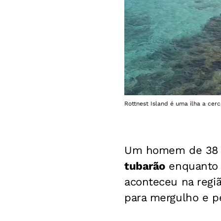
Rottnest Island é uma ilha a cer
Um homem de 38 a
tubarão
enquanto p
aconteceu na regi
para mergulho e p