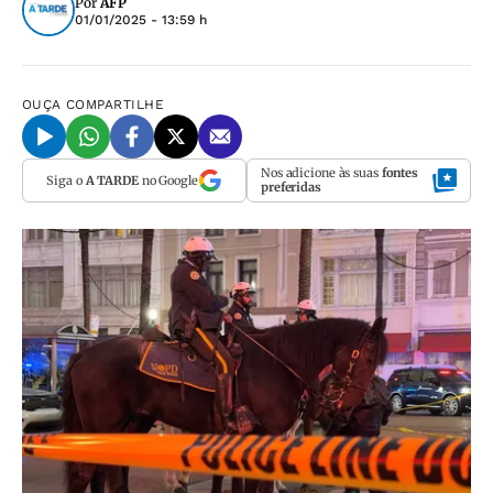
Por
AFP
01/01/2025 - 13:59 h
OUÇA
COMPARTILHE
Nos adicione às suas
fontes
Siga o
A TARDE
no Google
preferidas