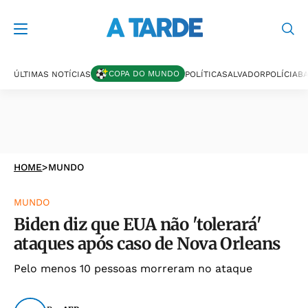
COPA DO MUNDO
ÚLTIMAS NOTÍCIAS
POLÍTICA
SALVADOR
POLÍCIA
BA
HOME
>
MUNDO
MUNDO
Biden diz que EUA não 'tolerará'
ataques após caso de Nova Orleans
Pelo menos 10 pessoas morreram no ataque